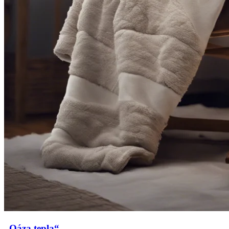
„Oáza tepla“