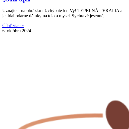
Uznajte – na obrázku už chýbate len Vy! TEPELNÁ TERAPIA a
jej blahodárne účinky na telo a myseľ Sychravé jesenné,
Čítať viac »
6. októbra 2024