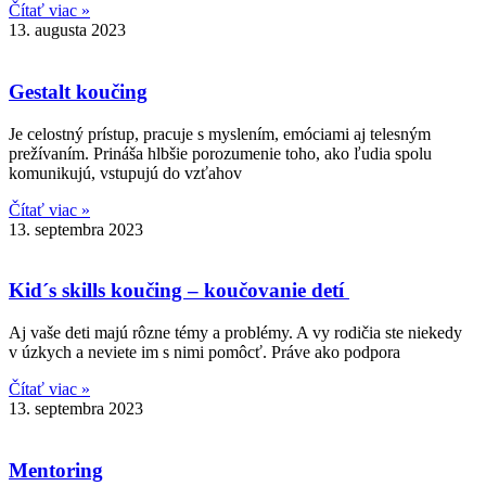
Čítať viac »
13. augusta 2023
Gestalt koučing
Je celostný prístup, pracuje s myslením, emóciami aj telesným
prežívaním. Prináša hlbšie porozumenie toho, ako ľudia spolu
komunikujú, vstupujú do vzťahov
Čítať viac »
13. septembra 2023
Kid´s skills koučing – koučovanie detí
Aj vaše deti majú rôzne témy a problémy. A vy rodičia ste niekedy
v úzkych a neviete im s nimi pomôcť. Práve ako podpora
Čítať viac »
13. septembra 2023
Mentoring